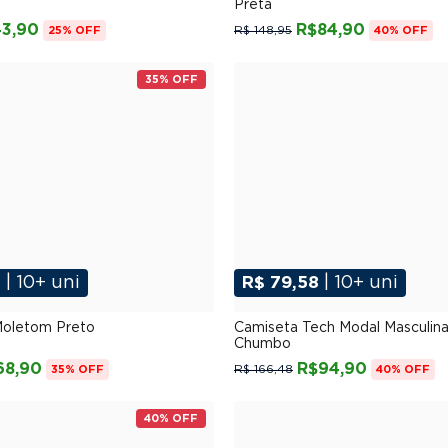
Preta
3,90
R$84,90
R$ 148,95
25% OFF
40% OFF
35% OFF
8
| 10+ uni
R$ 79,58
| 10+ uni
P
M
G
GG
XGG
P
M
G
GG
XG
Moletom Preto
Camiseta Tech Modal Masculina
Chumbo
68,90
R$94,90
R$ 166,48
35% OFF
40% OFF
40% OFF