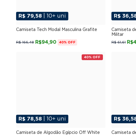
R$ 79,58
| 10+ uni
R$ 36,5
P
M
G
GG
XGG
Camiseta Tech Modal Masculina Grafite
Camiseta d
Militar
R$94,90
R$4
R$ 166,48
R$ 61,61
40% OFF
40% OFF
R$ 78,58
| 10+ uni
R$ 36,5
P
M
G
GG
XGG
Camiseta de Algodão Egípcio Off White
Camiseta d