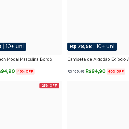
8
| 10+ uni
R$ 78,58
| 10+ uni
P
M
G
GG
XGG
P
M
G
GG
XG
ech Modal Masculina Bordô
Camiseta de Algodão Egípcio A
$94,90
R$94,90
R$ 166,48
40% OFF
40% OFF
25% OFF