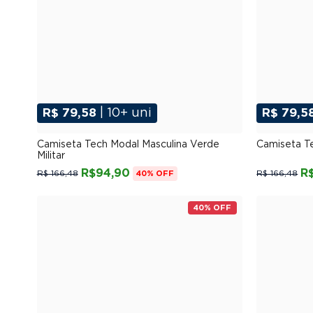
R$ 79,58
| 10+ uni
R$ 79,5
P
M
G
GG
XGG
Camiseta Tech Modal Masculina Verde
Camiseta T
Militar
R$94,90
R
R$ 166,48
R$ 166,48
40% OFF
40% OFF