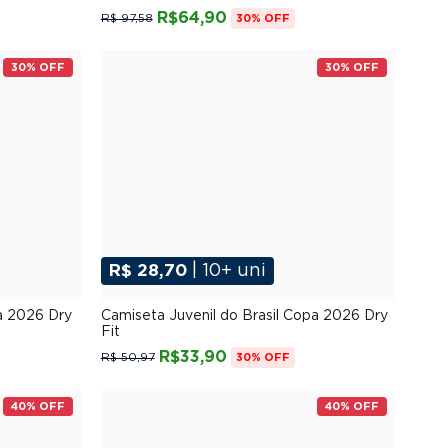
R$64,90
R$ 97,58
30% OFF
30% OFF
30% OFF
R$ 28,70
| 10+ uni
10
12
14
pa 2026 Dry
Camiseta Juvenil do Brasil Copa 2026 Dry
Fit
R$33,90
R$ 50,97
30% OFF
40% OFF
40% OFF