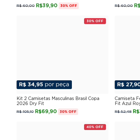
R$39,90
R
R$ 60,00
R$ 60,00
30% OFF
30% OFF
R$ 34,95
por peça
R$ 27,9
P
M
G
GG
XGG
Kit 2 Camisetas Masculinas Brasil Copa
Camiseta F
2026 Dry Fit
Fit Azul Ro
R$69,90
R$
R$ 105,10
R$ 52,48
30% OFF
40% OFF