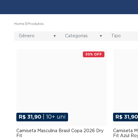
Home
Produtos
Gênero
▾
Categorias
▾
Tipo
30% OFF
R$ 31,90
| 10+ uni
R$ 31,9
P
M
G
GG
XGG
Camiseta Masculina Brasil Copa 2026 Dry
Camiseta Ma
Fit
Fit Azul Ro