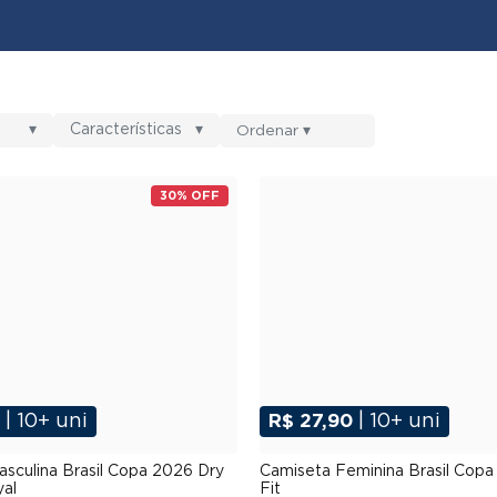
▾
Características
▾
30% OFF
0
| 10+ uni
R$ 27,90
| 10+ uni
P
M
G
GG
XGG
P
M
G
GG
XG
sculina Brasil Copa 2026 Dry
Camiseta Feminina Brasil Copa
yal
Fit