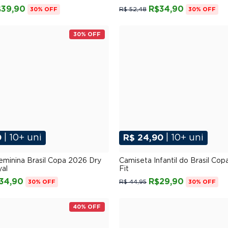
$39,90
R$34,90
R$ 52,48
30% OFF
30% OFF
30% OFF
0
| 10+ uni
R$ 24,90
| 10+ uni
P
M
G
GG
XGG
2
4
6
8
eminina Brasil Copa 2026 Dry
Camiseta Infantil do Brasil Co
yal
Fit
34,90
R$29,90
R$ 44,95
30% OFF
30% OFF
40% OFF