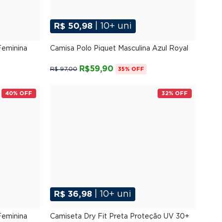
R$ 50,98
| 10+ uni
G
P
M
G
GG
XGG
Feminina
Camisa Polo Piquet Masculina Azul Royal
R$59,90
R$ 97,00
35% OFF
40% OFF
32% OFF
R$ 36,98
| 10+ uni
G
P
M
G
GG
XGG
Feminina
Camiseta Dry Fit Preta Proteção UV 30+