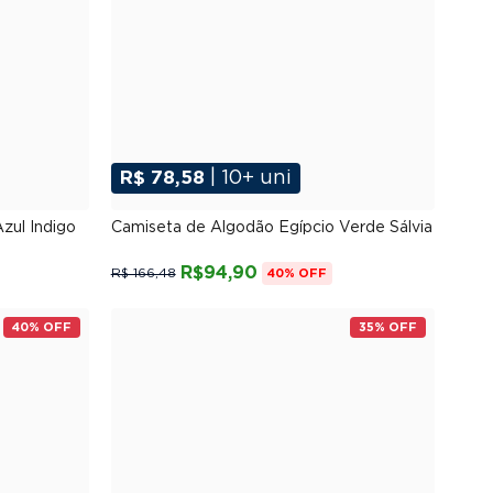
R$ 78,58
| 10+ uni
G
P
M
G
GG
XGG
zul Indigo
Camiseta de Algodão Egípcio Verde Sálvia
R$94,90
R$ 166,48
40% OFF
40% OFF
35% OFF