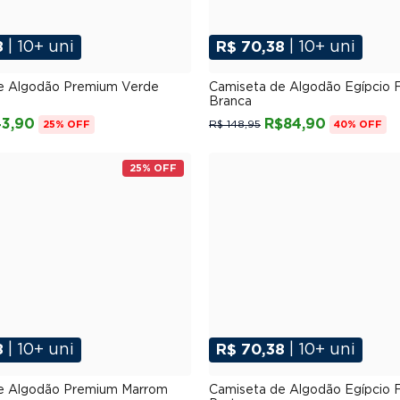
8
| 10+ uni
R$ 70,38
| 10+ uni
P
M
G
GG
XGG
P
M
G
GG
XG
e Algodão Premium Verde
Camiseta de Algodão Egípcio 
Branca
3,90
R$84,90
R$ 148,95
25% OFF
40% OFF
25% OFF
8
| 10+ uni
R$ 70,38
| 10+ uni
P
M
G
GG
XGG
P
M
G
GG
XG
e Algodão Premium Marrom
Camiseta de Algodão Egípcio 