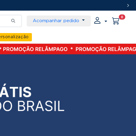
0
Acompanhar pedido
rsonalização