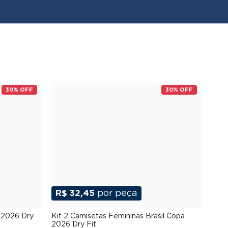
30% OFF
30% OFF
R$ 32,45
por peça
G
P
M
G
GG
XGG
 2026 Dry
Kit 2 Camisetas Femininas Brasil Copa
2026 Dry Fit