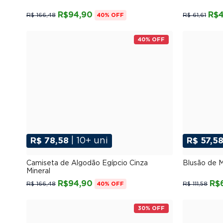
R$94,90
R$4
R$ 166,48
R$ 61,61
40% OFF
40% OFF
R$ 78,58
| 10+ uni
R$ 57,5
P
M
G
GG
XGG
PP
Camiseta de Algodão Egípcio Cinza
Blusão de 
Mineral
R$94,90
R$
R$ 166,48
R$ 111,58
40% OFF
30% OFF