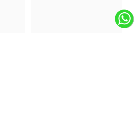
R$ 78,58
| 10+ uni
XGG
P
M
G
GG
XGG
usão Azul
Camiseta de Algodão Egípcio Cinza Gelo
R$94,90
R$ 166,48
40% OFF
40% OFF
40% OFF