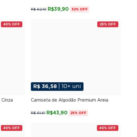
R$39,90
R$ 62,10
32% OFF
40% OFF
25% OFF
R$ 36,58
| 10+ uni
G
P
M
G
GG
XGG
 Cinza
Camiseta de Algodão Premium Areia
R$43,90
R$ 61,61
25% OFF
40% OFF
40% OFF