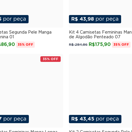
5
por peça
R$ 43,98
por peça
P
M
G
GG
XGG
P
M
G
GG
XG
setas Segunda Pele Manga
Kit 4 Camisetas Femininas Ma
nina 01
de Algodão Penteado 07
$86,90
R$175,90
R$ 284,86
35% OFF
35% OFF
35% OFF
7
por peça
R$ 43,45
por peça
P
M
G
GG
XGG
P
M
G
GG
XG