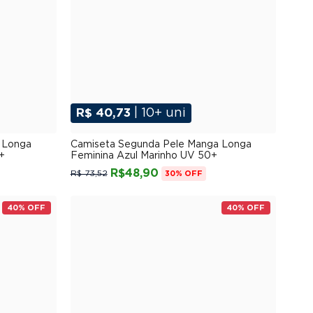
R$ 40,73
| 10+ uni
G
P
M
G
GG
XGG
 Longa
Camiseta Segunda Pele Manga Longa
+
Feminina Azul Marinho UV 50+
R$48,90
R$ 73,52
30% OFF
40% OFF
40% OFF