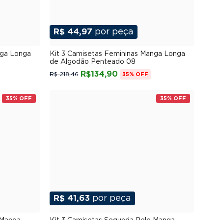
R$ 44,97
por peça
G
P
M
G
GG
XGG
nga Longa
Kit 3 Camisetas Femininas Manga Longa
de Algodão Penteado 08
R$134,90
R$ 218,46
35% OFF
35% OFF
35% OFF
R$ 41,63
por peça
G
P
M
G
GG
XGG