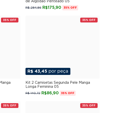
de Algodão Penteado 05
R$175,90
R$ 284,86
35% OFF
35% OFF
35% OFF
R$ 43,45
por peça
G
P
M
G
GG
XGG
 Manga
Kit 2 Camisetas Segunda Pele Manga
Longa Feminina 05
R$86,90
R$ 140,72
35% OFF
35% OFF
35% OFF