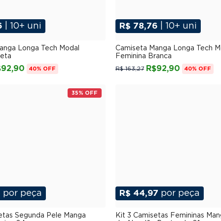
6
| 10+ uni
R$ 78,76
| 10+ uni
P
M
G
GG
XGG
P
M
G
GG
XG
anga Longa Tech Modal
Camiseta Manga Longa Tech M
reta
Feminina Branca
$92,90
R$92,90
R$ 163,27
40% OFF
40% OFF
35% OFF
3
por peça
R$ 44,97
por peça
P
M
G
GG
XGG
P
M
G
GG
XG
setas Segunda Pele Manga
Kit 3 Camisetas Femininas Ma