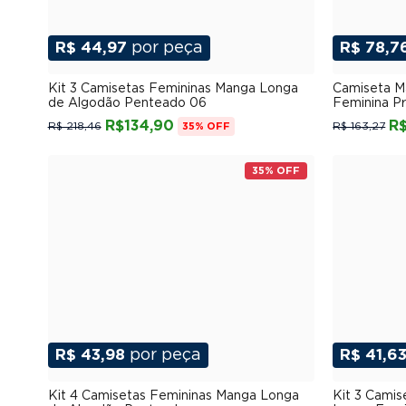
R$ 44,97
por peça
R$ 78,7
P
M
G
GG
XGG
Kit 3 Camisetas Femininas Manga Longa
Camiseta M
de Algodão Penteado 06
Feminina P
R$134,90
R
R$ 218,46
R$ 163,27
35% OFF
35% OFF
R$ 43,98
por peça
R$ 41,6
P
M
G
GG
XGG
Kit 4 Camisetas Femininas Manga Longa
Kit 3 Cami