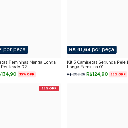
7
por peça
R$ 41,63
por peça
P
M
G
GG
XGG
P
M
G
GG
XG
setas Femininas Manga Longa
Kit 3 Camisetas Segunda Pele
 Penteado 02
Longa Feminina 01
$134,90
R$124,90
R$ 202,26
35% OFF
35% OFF
35% OFF