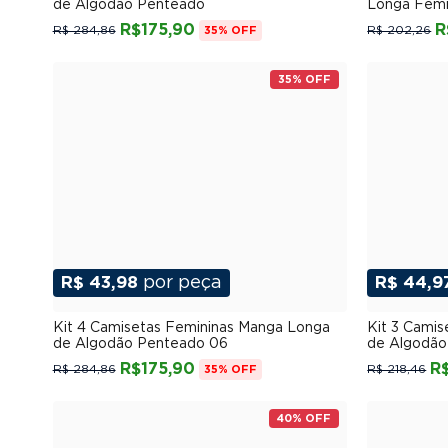
de Algodão Penteado
Longa Femi
R$175,90
R
R$ 284,86
R$ 202,26
35% OFF
35% OFF
R$ 43,98
por peça
R$ 44,9
P
M
G
GG
XGG
Kit 4 Camisetas Femininas Manga Longa
Kit 3 Cami
de Algodão Penteado 06
de Algodão
R$175,90
R
R$ 284,86
R$ 218,46
35% OFF
40% OFF