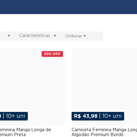
▾
Características
▾
30% OFF
8
| 10+ uni
R$ 43,98
| 10+ uni
P
M
G
GG
XGG
P
M
G
GG
XG
eminina Manga Longa de
Camiseta Feminina Manga Lon
emium Preta
Algodão Premium Bordô