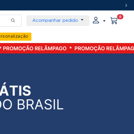
0
Acompanhar pedido
rsonalização