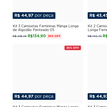
R$ 44,97
por peça
R$ 43,4
P
M
G
GG
XGG
Kit 3 Camisetas Femininas Manga Longa
Kit 2 Cami
de Algodão Penteado 05
Longa Femi
R$134,90
R
R$ 218,46
R$ 140,72
35% OFF
35% OFF
R$ 44,97
por peça
R$ 44,9
P
M
G
GG
XGG