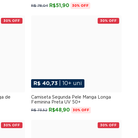
R$51,90
R$ 78,04
30% OFF
30% OFF
30% OFF
R$ 40,73
| 10+ uni
G
P
M
G
GG
XGG
ga de
Camiseta Segunda Pele Manga Longa
Feminina Preta UV 50+
R$48,90
R$ 73,52
30% OFF
30% OFF
30% OFF