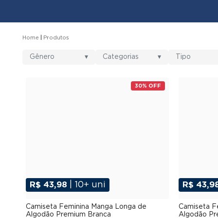
Home
Produtos
Gênero
▾
Categorias
▾
Tipo
30% OFF
R$ 43,98
| 10+ uni
R$ 43,9
P
M
G
GG
XGG
Camiseta Feminina Manga Longa de
Camiseta F
Algodão Premium Branca
Algodão Pr