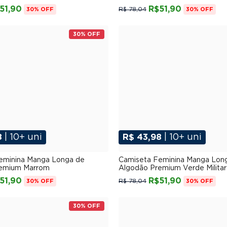
51,90
R$51,90
R$ 78,04
30% OFF
30% OFF
30% OFF
8
| 10+ uni
R$ 43,98
| 10+ uni
P
M
G
GG
XGG
P
M
G
GG
XG
eminina Manga Longa de
Camiseta Feminina Manga Lon
remium Marrom
Algodão Premium Verde Militar
51,90
R$51,90
R$ 78,04
30% OFF
30% OFF
30% OFF