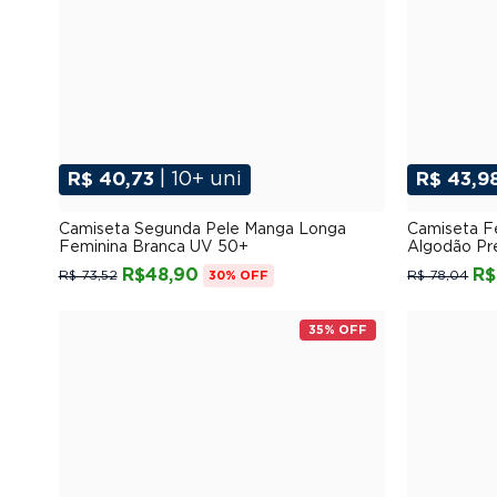
R$ 40,73
| 10+ uni
R$ 43,9
P
M
G
GG
XGG
Camiseta Segunda Pele Manga Longa
Camiseta F
Feminina Branca UV 50+
Algodão Pr
R$48,90
R$
R$ 73,52
R$ 78,04
30% OFF
35% OFF