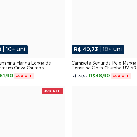
8
| 10+ uni
R$ 40,73
| 10+ uni
P
M
G
GG
XGG
P
M
G
GG
XG
eminina Manga Longa de
Camiseta Segunda Pele Manga
emium Cinza Chumbo
Feminina Cinza Chumbo UV 50
51,90
R$48,90
R$ 73,52
30% OFF
30% OFF
40% OFF