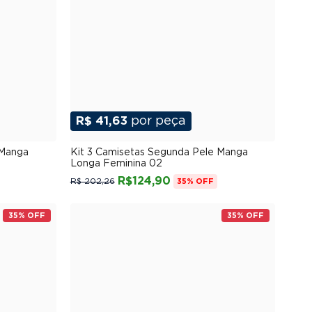
R$ 41,63
por peça
G
P
M
G
GG
XGG
 Manga
Kit 3 Camisetas Segunda Pele Manga
Longa Feminina 02
R$124,90
R$ 202,26
35% OFF
35% OFF
35% OFF