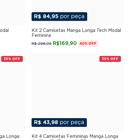
R$ 84,95
por peça
G
P
M
G
GG
XGG
odal
Kit 2 Camisetas Manga Longa Tech Modal
Feminina
R$169,90
R$ 298,06
40% OFF
35% OFF
35% OFF
R$ 43,98
por peça
G
P
M
G
GG
XGG
nga Longa
Kit 4 Camisetas Femininas Manga Longa