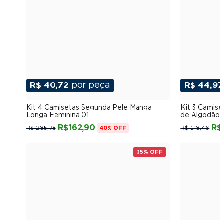
R$ 40,72
por peça
R$ 44,9
P
M
G
GG
XGG
Kit 4 Camisetas Segunda Pele Manga
Kit 3 Cami
Longa Feminina 01
de Algodão
R$162,90
R
R$ 285,78
R$ 218,46
40% OFF
35% OFF