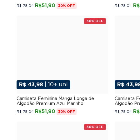
R$51,90
R$
R$ 78,04
R$ 78,04
30% OFF
30% OFF
R$ 43,98
| 10+ uni
R$ 43,9
P
M
G
GG
XGG
Camiseta Feminina Manga Longa de
Camiseta F
Algodão Premium Azul Marinho
Algodão P
R$51,90
R$
R$ 78,04
R$ 78,04
30% OFF
30% OFF