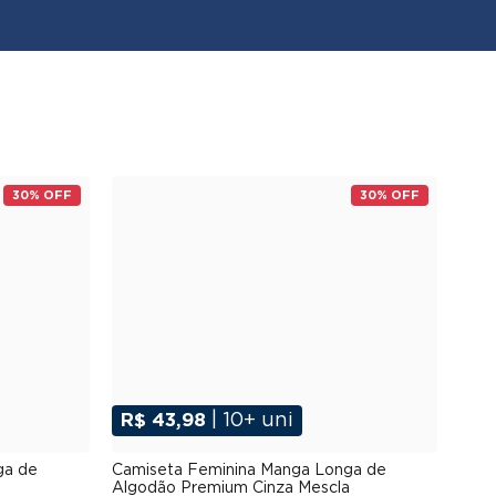
30% OFF
30% OFF
R$ 43,98
| 10+ uni
G
P
M
G
GG
XGG
ga de
Camiseta Feminina Manga Longa de
Algodão Premium Cinza Mescla