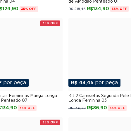
nina 04
de Algodão Penteado 01
$124,90
R$134,90
R$ 218,46
35% OFF
35% OFF
35% OFF
7
por peça
R$ 43,45
por peça
P
M
G
GG
XGG
P
M
G
GG
XG
setas Femininas Manga Longa
Kit 2 Camisetas Segunda Pele
 Penteado 07
Longa Feminina 03
$134,90
R$86,90
R$ 140,72
35% OFF
35% OFF
35% OFF