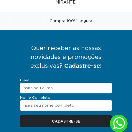
MIRANTE.
Compra 100% segura
Anterior
Pró
Quer receber as nossas
novidades e promoções
exclusivas?
Cadastre-se!
E-mail
Nome Completo