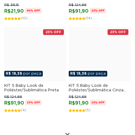
Mescla
R$ 38,15
R$ 124,88
R$21,90
R$91,90
40% OFF
23% OFF
(10)
(14)
23% OFF
23% OFF
R$ 18,38
por peça
R$ 18,38
por peça
KIT 5 Baby Look de
KIT 5 Baby Look de
Poliéster/Sublimática Preta
Poliéster/Sublimática Cinza
Mescla
R$ 124,88
R$ 124,88
R$91,90
R$91,90
23% OFF
23% OFF
(4)
(5)