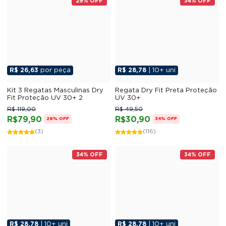
29% OFF
34% OFF
R$ 26,63
por peça
R$ 28,78
| 10+ uni
Kit 3 Regatas Masculinas Dry
Regata Dry Fit Preta Proteção
Fit Proteção UV 30+ 2
UV 30+
R$ 119,00
R$ 49,50
R$79,90
R$30,90
29% OFF
34% OFF
(3)
(116)
34% OFF
34% OFF
R$ 28,78
| 10+ uni
R$ 28,78
| 10+ uni