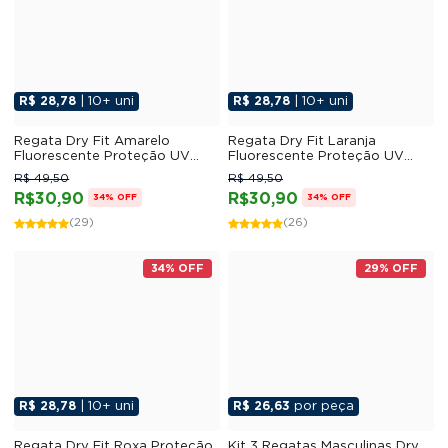
R$ 28,78
| 10+ uni
R$ 28,78
| 10+ uni
Regata Dry Fit Amarelo
Regata Dry Fit Laranja
Fluorescente Proteção UV
Fluorescente Proteção UV
30+
30+
R$ 49,50
R$ 49,50
R$30,90
R$30,90
34% OFF
34% OFF
(29)
(26)
34% OFF
29% OFF
R$ 28,78
| 10+ uni
R$ 26,63
por peça
Regata Dry Fit Roxa Proteção
Kit 3 Regatas Masculinas Dry