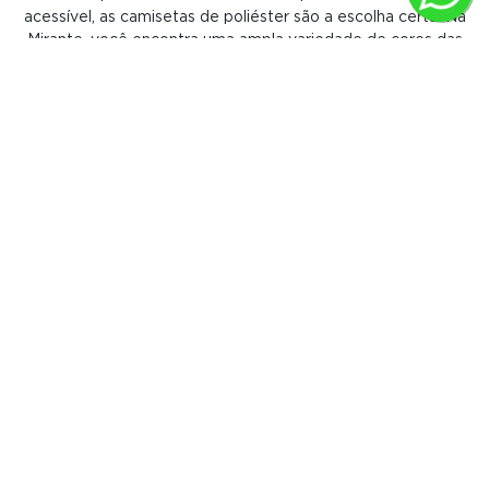
acessível, as camisetas de poliéster são a escolha certa. Na
Mirante, você encontra uma ampla variedade de cores das
camisetas de poliéster masculinas e femininas, garantindo que
você encontre a opção perfeita para seu estilo e
necessidades. Com as Camisetas de Poliéster, você investe
não apenas em durabilidade, mas também em conforto,
praticidade e versatilidade. Escolha qualidade. Escolha
durabilidade. Escolha as camisetas de poliéster da Mirante.
MAIS DE
700 MIL CLIENTES CONFIAM NA
MIRANTE
RA 1000