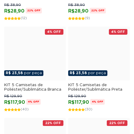
Claro
Canário
R$ 38,90
R$ 38,90
R$28,90
R$28,90
22% OFF
22% OFF
(12)
(9)
4% OFF
4% OFF
R$ 23,58
por peça
R$ 23,58
por peça
KIT 5 Camisetas de
KIT 5 Camisetas de
Poliéster/Sublimática Branca
Poliéster/Sublimática Preta
R$ 129,90
R$ 129,90
R$117,90
R$117,90
4% OFF
4% OFF
(40)
(30)
22% OFF
22% OFF