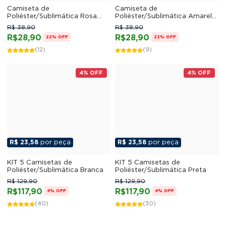
Camiseta de
Camiseta de
Poliéster/Sublimática Rosa
Poliéster/Sublimática Amarelo
Claro
Canário
R$ 38,90
R$ 38,90
R$28,90
R$28,90
22% OFF
22% OFF
(12)
(9)
4% OFF
4% OFF
R$ 23,58
por peça
R$ 23,58
por peça
KIT 5 Camisetas de
KIT 5 Camisetas de
Poliéster/Sublimática Branca
Poliéster/Sublimática Preta
R$ 129,90
R$ 129,90
R$117,90
R$117,90
4% OFF
4% OFF
(40)
(30)