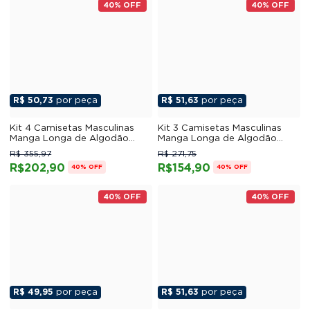
40% OFF
40% OFF
R$ 50,73
por peça
R$ 51,63
por peça
Kit 4 Camisetas Masculinas
Kit 3 Camisetas Masculinas
Manga Longa de Algodão
Manga Longa de Algodão
Penteado 02
Penteado 07
R$ 355,97
R$ 271,75
R$202,90
R$154,90
40% OFF
40% OFF
40% OFF
40% OFF
R$ 49,95
por peça
R$ 51,63
por peça