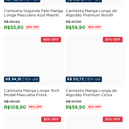
Camiseta Segunda Pele Manga
Camiseta Manga Longa de
Longa Masculina Azul Marinho
Algodão Premium Bordô
UV 50+
R$ 90,52
R$ 97,00
R$55,90
R$59,90
35% OFF
35% OFF
40% OFF
35% OFF
R$ 94,91
| 10+ uni
R$ 50,72
| 10+ uni
Camiseta Manga Longa Tech
Camiseta Manga Longa de
Modal Masculina Preta
Algodão Premium Cinza
Mescla
R$ 191,05
R$ 97,00
R$108,90
R$59,90
40% OFF
35% OFF
35% OFF
35% OFF