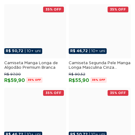
35% OFF
35% OFF
R$ 50,72
| 10+ uni
R$ 46,72
| 10+ uni
Camiseta Manga Longa de
Camiseta Segunda Pele Manga
Algodão Premium Branca
Longa Masculina Cinza
Chumbo UV 50+
R$ 97,00
R$ 90,52
R$59,90
R$55,90
35% OFF
35% OFF
35% OFF
35% OFF
R$ 46,72
| 10+ uni
R$ 50,72
| 10+ uni