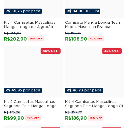
R$ 50,73
por peça
R$ 94,91
| 10+ uni
Kit 4 Camisetas Masculinas
Camiseta Manga Longa Tech
Manga Longa de Algodão
Modal Masculina Branca
Penteado 01
R$ 355,97
R$ 191,05
R$202,90
R$108,90
40% OFF
40% OFF
40% OFF
45% OFF
R$ 49,95
por peça
R$ 46,73
por peça
Kit 2 Camisetas Masculinas
Kit 4 Camisetas Masculinas
Segunda Pele Manga Longa
Segunda Pele Manga Longa 01
05
R$ 175,26
R$ 357,70
R$99,90
R$186,90
40% OFF
45% OFF