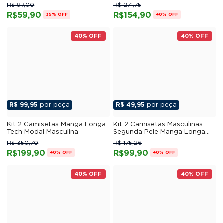
Militar
Penteado 01
R$ 97,00
R$ 271,75
R$59,90
R$154,90
35% OFF
40% OFF
40% OFF
40% OFF
R$ 99,95
por peça
R$ 49,95
por peça
Kit 2 Camisetas Manga Longa
Kit 2 Camisetas Masculinas
Tech Modal Masculina
Segunda Pele Manga Longa
03
R$ 350,70
R$ 175,26
R$199,90
R$99,90
40% OFF
40% OFF
40% OFF
40% OFF