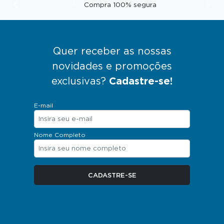
Compra 100% segura
Anterior
Pró
Quer receber as nossas
novidades e promoções
exclusivas?
Cadastre-se!
E-mail
Nome Completo