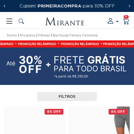
Cupom:
FRETE GRÁTIS
PRIMEIRACOMPRA
a partir de R$ 250,00
para 10% OFF
0
Home
Produtos
Fitness
Bermuda Fitness Feminina
FILTROS
6% OFF
6% OFF