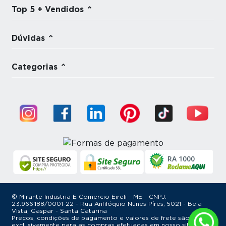
Top 5 + Vendidos
Dúvidas
Categorias
RA 1000
© Mirante Industria E Comercio Eireli - ME - CNPJ:
23.966.188/0001-22 - Rua Anfilóquio Nunes Píres, 5021 - Bela
Vista, Gaspar - Santa Catarina
Preços, condições de pagamento e valores de frete são válidos
exclusivamente para as compras efetuadas em nosso site, não