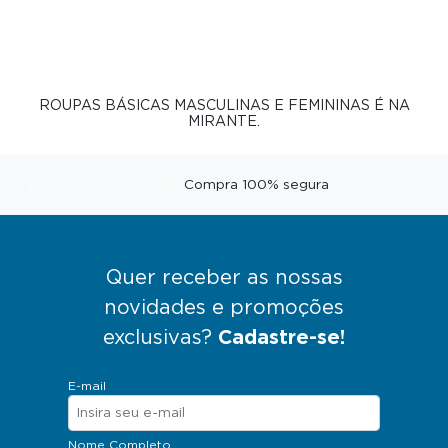
ROUPAS BÁSICAS MASCULINAS E FEMININAS É NA
MIRANTE.
Compra 100% segura
Anterior
Pró
Quer receber as nossas
novidades e promoções
exclusivas?
Cadastre-se!
E-mail
Nome Completo