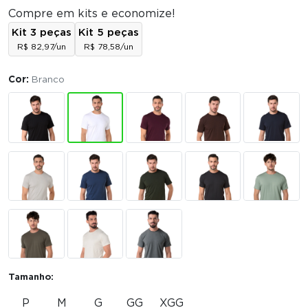
Compre em kits e economize!
Kit 3 peças
Kit 5 peças
R$ 82,97/un
R$ 78,58/un
Cor:
Branco
Tamanho:
P
M
G
GG
XGG