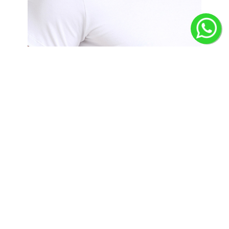
O Básico Perfeito Que Não Se
Deforma. Nunca Mais.
Para o homem que não perde tempo com peças descartáveis.
Esta camiseta, feita com o legítimo Algodão do Egito, foi
desenvolvida para durar. Ela resiste ao encolhimento e mantém
o brilho da cor, mesmo após dezenas de lavagens. É o fim
daquele visual "desgastado". Adquira a peça essencial que se
mantém impecável, refletindo a excelência que você busca em
tudo na vida