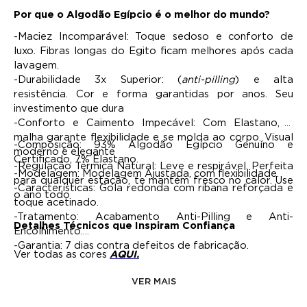
Por que o Algodão Egípcio é o melhor do mundo?
-Maciez Incomparável: Toque sedoso e conforto de
luxo. Fibras longas do Egito ficam melhores após cada
lavagem.
-Durabilidade 3x Superior: (
anti-pilling
) e alta
resistência. Cor e forma garantidas por anos. Seu
investimento que dura
-Conforto e Caimento Impecável: Com Elastano, a
malha garante flexibilidade e se molda ao corpo. Visual
-Composição: 93% Algodão Egípcio Genuíno e
moderno e elegante
Certificado, 7% Elastano.
-Regulação Térmica Natural: Leve e respirável. Perfeita
-Modelagem: Modelagem Ajustada, com flexibilidade.
para qualquer estação, te mantém fresco no calor. Use
-Características: Gola redonda com ribana reforçada e
o ano todo
toque acetinado.
-Tratamento: Acabamento Anti-Pilling e Anti-
Detalhes Técnicos que Inspiram Confiança
Encolhimento.
-Garantia: 7 dias contra defeitos de fabricação.
Ver todas as cores
AQUI.
VER MAIS