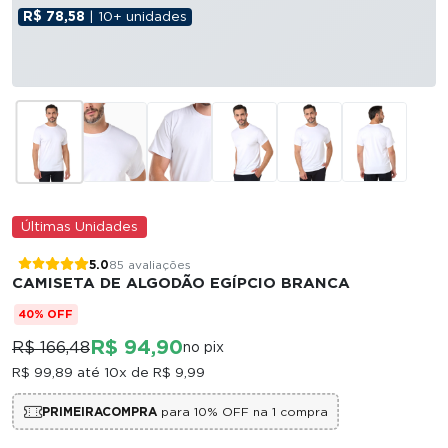
R$ 78,58
| 10+ unidades
Últimas Unidades
5.0
85 avaliações
CAMISETA DE ALGODÃO EGÍPCIO BRANCA
40% OFF
R$ 94,90
R$ 166,48
no pix
R$ 99,89
até 10x de
R$ 9,99
PRIMEIRACOMPRA
para 10% OFF na 1 compra