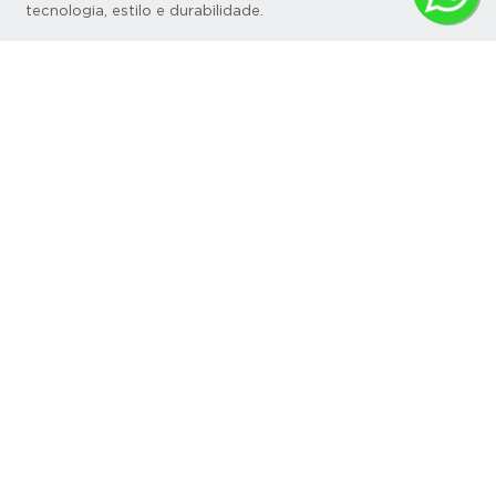
tecnologia, estilo e durabilidade.
Institucional
Top 5 + Vendidos
Dúvidas
Categorias
RA 1000