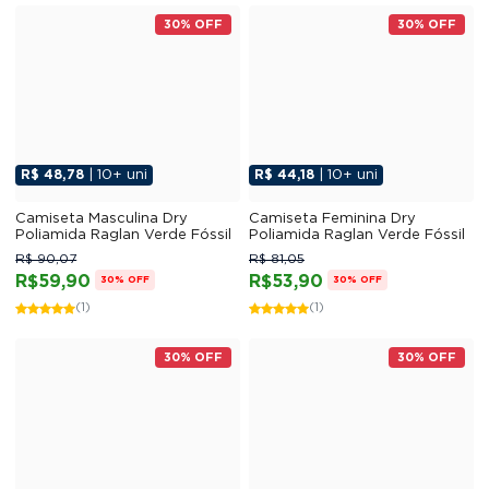
30% OFF
30% OFF
R$ 48,78
| 10+ uni
R$ 44,18
| 10+ uni
Camiseta Masculina Dry
Camiseta Feminina Dry
Poliamida Raglan Verde Fóssil
Poliamida Raglan Verde Fóssil
R$ 90,07
R$ 81,05
R$59,90
R$53,90
30% OFF
30% OFF
(1)
(1)
30% OFF
30% OFF