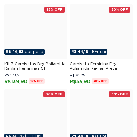
15% OFF
30% OFF
R$ 46,63
por peça
R$ 44,18
| 10+ uni
Kit 3 Camisetas Dry Poliamida
Camiseta Feminina Dry
Raglan Femininas 01
Poliamida Raglan Preta
R$ 173,25
R$ 81,05
R$139,90
R$53,90
15% OFF
30% OFF
30% OFF
30% OFF
R$ 48,78
| 10+ uni
R$ 44,18
| 10+ uni