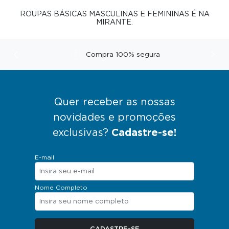
ROUPAS BÁSICAS MASCULINAS E FEMININAS É NA
MIRANTE.
Compra 100% segura
Anterior
Pró
Quer receber as nossas
novidades e promoções
exclusivas?
Cadastre-se!
E-mail
Nome Completo