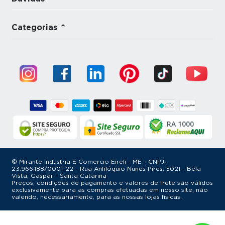
Categorias
RA 1000
© Mirante Industria E Comercio Eireli - ME - CNPJ:
23.966.188/0001-22 - Rua Anfilóquio Nunes Píres, 5021 - Bela
Vista, Gaspar - Santa Catarina
Preços, condições de pagamento e valores de frete são válidos
exclusivamente para as compras efetuadas em nosso site, não
valendo, necessariamente, para as nossas lojas físicas.