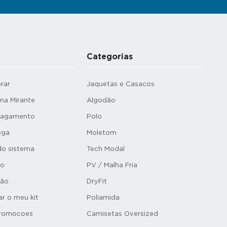
Categorias
rar
Jaquetas e Casacos
a Mirante
Algodão
Pagamento
Polo
ega
Moletom
o sistema
Tech Modal
ro
PV / Malha Fria
ção
DryFit
r o meu kit
Poliamida
Promocoes
Camisetas Oversized