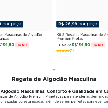
8
por peça
R$ 26,98
por peça
P
M
G
GG
XGG
P
M
G
GG
XG
as Masculinas de Algodão
Kit 5 Regatas Masculinas de A
ancas
Premium Pretas
$134,90
R$134,90
R$ 159,00
11% OFF
11% OFF
(3)
Regata de Algodão Masculina
 Algodão Masculinas: Conforto e Qualidade em C
gatas de Algodão Premium. Projetadas para atender às demandas
rsonalizadas ou estampadas, além de serem perfeitas para evento