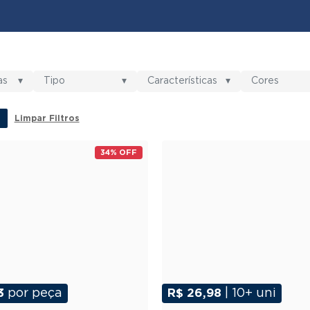
as
▾
Tipo
▾
Características
▾
Cores
Limpar Filtros
34% OFF
3
por peça
R$ 26,98
| 10+ uni