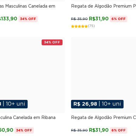
P
M
G
GG
XGG
P
M
G
GG
XG
as Masculinas Canelada em
Regata de Algodão Premium P
$133,90
R$31,90
R$ 35,90
34% OFF
6% OFF
(75)
34% OFF
8
| 10+ uni
R$ 26,98
| 10+ uni
P
M
G
GG
XGG
P
M
G
GG
XG
culina Canelada em Ribana
Regata de Algodão Premium C
50,90
R$31,90
R$ 35,90
34% OFF
6% OFF