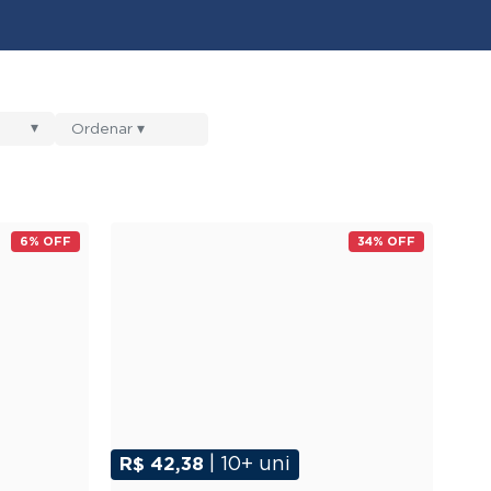
▾
6% OFF
34% OFF
R$ 42,38
| 10+ uni