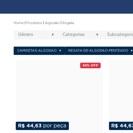
Home
Produtos
Algodão
Regata
Gênero
▾
Categorias
▾
Subcategori
CAMISETAS-ALGODAO
×
REGATA-DE-ALGODAO-PENTEADO
×
34% OFF
R$ 44,63
por peça
R$ 44,6