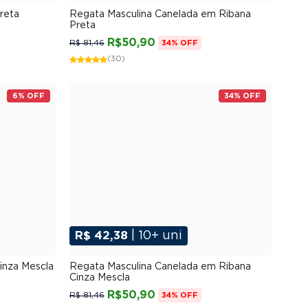
G
P
M
G
GG
XGG
reta
Regata Masculina Canelada em Ribana
Preta
R$50,90
R$ 81,46
34% OFF
(30)
6% OFF
34% OFF
R$ 42,38
| 10+ uni
G
P
M
G
GG
XGG
inza Mescla
Regata Masculina Canelada em Ribana
Cinza Mescla
R$50,90
R$ 81,46
34% OFF