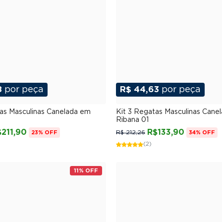
8
por peça
R$ 44,63
por peça
P
M
G
GG
XGG
P
M
G
GG
XG
as Masculinas Canelada em
Kit 3 Regatas Masculinas Cane
Ribana 01
$211,90
R$133,90
R$ 212,26
23% OFF
34% OFF
(2)
11% OFF