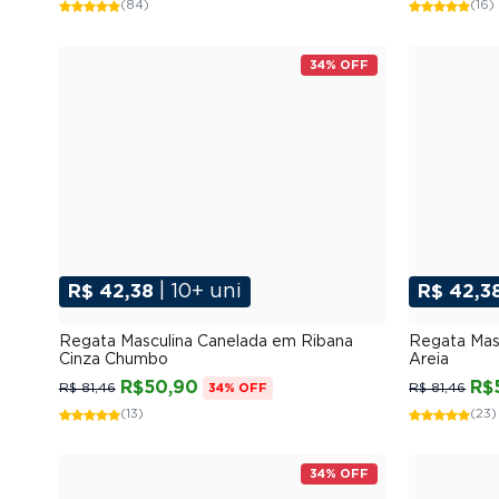
(84)
(16)
34% OFF
R$ 42,38
| 10+ uni
R$ 42,3
P
M
G
GG
XGG
Regata Masculina Canelada em Ribana
Regata Mas
Cinza Chumbo
Areia
R$50,90
R$
R$ 81,46
R$ 81,46
34% OFF
(13)
(23)
34% OFF