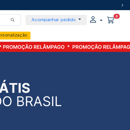
0
Acompanhar pedido
rsonalização