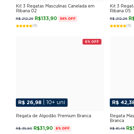
P
M
G
GG
XGG
Kit 3 Regatas Masculinas Canelada em
Kit 3 Regat
Ribana 02
Ribana 05
R$133,90
R
R$ 212,26
R$ 212,26
34% OFF
(3)
(3)
6% OFF
R$ 26,98
| 10+ uni
R$ 42,3
P
M
G
GG
XGG
Regata de Algodão Premium Branca
Regata Mas
Branca
R$31,90
R$
R$ 35,90
R$ 81,46
6% OFF