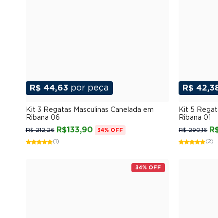
R$ 44,63
por peça
R$ 42,3
P
M
G
GG
XGG
Kit 3 Regatas Masculinas Canelada em
Kit 5 Regat
Ribana 06
Ribana 01
R$133,90
R
R$ 212,26
R$ 290,16
34% OFF
(1)
(2)
34% OFF