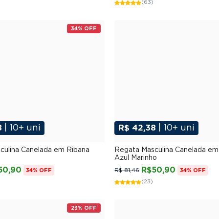
(63)
34% OFF
8
| 10+ uni
R$ 42,38
| 10+ uni
P
M
G
GG
XGG
P
M
G
GG
XG
culina Canelada em Ribana
Regata Masculina Canelada em
Azul Marinho
50,90
R$50,90
R$ 81,46
34% OFF
34% OFF
(23)
23% OFF