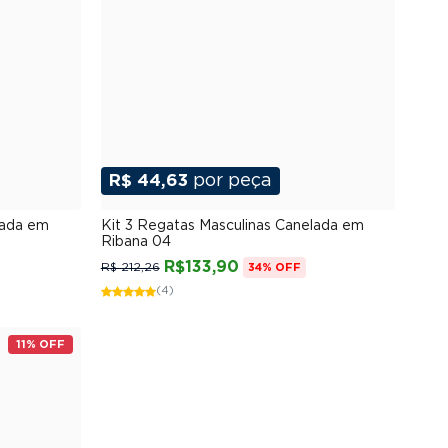
R$ 44,63
por peça
G
P
M
G
GG
XGG
lada em
Kit 3 Regatas Masculinas Canelada em
Ribana 04
R$133,90
R$ 212,26
34% OFF
(4)
11% OFF