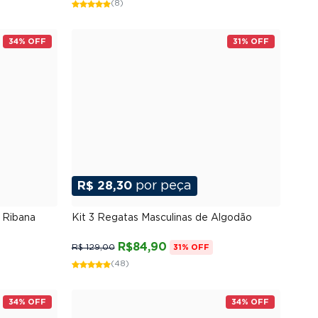
(8)
34% OFF
31% OFF
R$ 28,30
por peça
G
P
M
G
GG
XGG
 Ribana
Kit 3 Regatas Masculinas de Algodão
R$84,90
R$ 129,00
31% OFF
(48)
34% OFF
34% OFF