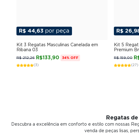
R$ 44,63
por peça
R$ 26,9
P
M
G
GG
XGG
Kit 3 Regatas Masculinas Canelada em
Kit 5 Regat
Ribana 03
Premium Br
R$133,90
R
R$ 212,26
R$ 159,00
34% OFF
(3)
(27)
Regatas de
Descubra a excelência em conforto e estilo com nossas Re
venda de peças lisas, pe