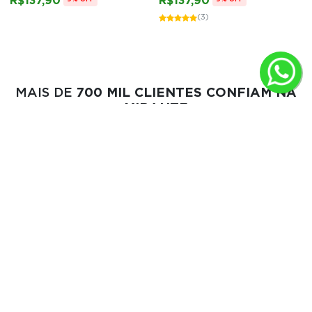
R$137,90
R$137,90
(3)
MAIS DE
700 MIL CLIENTES CONFIAM NA
MIRANTE
RA 1000
ROUPAS BÁSICAS MASCULINAS E FEMININAS É NA
MIRANTE.
Compra 100% segura