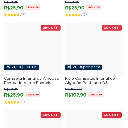
R$ 38,15
R$ 38,15
R$25,90
R$25,90
29% OFF
29% OFF
(17)
(12)
29% OFF
30% OFF
R$ 21,58
| 10+ uni
R$ 21,58
por peça
Camiseta Infantil de Algodão
Kit 5 Camisetas Infantil de
Penteado Verde Bandeira
Algodão Penteado 05
R$ 38,15
R$ 162,24
R$25,90
R$107,90
29% OFF
30% OFF
(11)
30% OFF
30% OFF