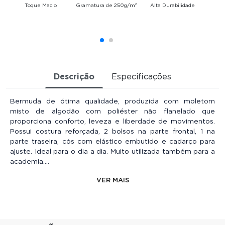
Toque Macio
Gramatura de 250g/m²
Alta Durabilidade
V
Descrição
Especificações
Bermuda de ótima qualidade, produzida com moletom
misto de algodão com poliéster não flanelado que
proporciona conforto, leveza e liberdade de movimentos.
Possui costura reforçada, 2 bolsos na parte frontal, 1 na
parte traseira, cós com elástico embutido e cadarço para
ajuste. Ideal para o dia a dia. Muito utilizada também para a
academia.
VER MAIS
O Kit é composto por 03 peças do mesmo modelo, cor
e tamanho.