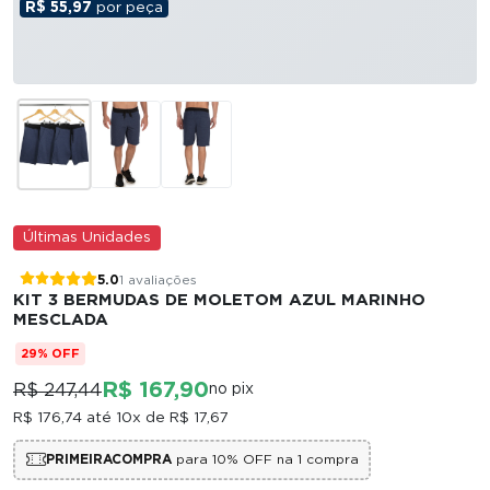
R$ 55,97
por peça
Últimas Unidades
5.0
1 avaliações
KIT 3 BERMUDAS DE MOLETOM AZUL MARINHO
MESCLADA
29% OFF
R$ 167,90
R$ 247,44
no pix
R$ 176,74
até 10x de
R$ 17,67
PRIMEIRACOMPRA
para 10% OFF na 1 compra