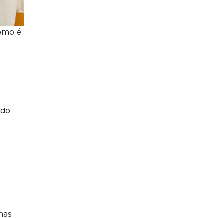
como é
ido
mas