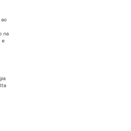
 ao
o na
 e
gia
lta