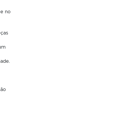
 e no
eças
 um
ade.
são