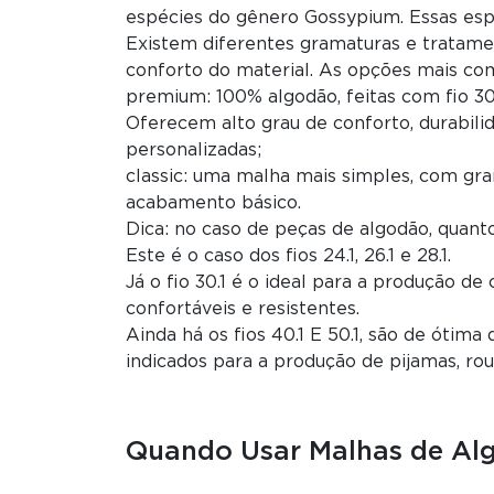
espécies do gênero Gossypium. Essas espé
Existem diferentes gramaturas e tratamen
conforto do material. As opções mais co
premium: 100% algodão, feitas com fio 3
Oferecem alto grau de conforto, durabil
personalizadas;
classic: uma malha mais simples, com gra
acabamento básico.
Dica: no caso de peças de algodão, quant
Este é o caso dos fios 24.1, 26.1 e 28.1.
Já o fio 30.1 é o ideal para a produção d
confortáveis e resistentes.
Ainda há os fios 40.1 E 50.1, são de ótima
indicados para a produção de pijamas, r
Quando Usar Malhas de Al