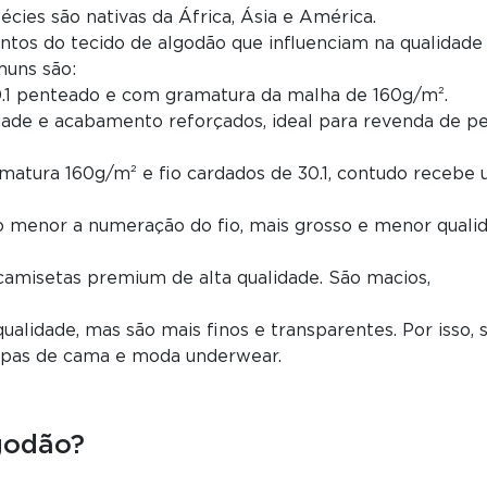
cies são nativas da África, Ásia e América.
tos do tecido de algodão que influenciam na qualidade
muns são:
0.1 penteado e com gramatura da malha de 160g/m².
idade e acabamento reforçados, ideal para revenda de p
matura 160g/m² e fio cardados de 30.1, contudo recebe
o menor a numeração do fio, mais grosso e menor qualid
e camisetas premium de alta qualidade. São macios,
 qualidade, mas são mais finos e transparentes. Por isso, 
oupas de cama e moda underwear.
godão?