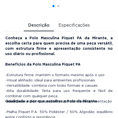
Descrição
Especificações
Conheça a
Polo Masculina Piquet PA
da Mirante, a
escolha certa para quem precisa de uma peça versátil,
com estrutura firme e apresentação consistente no
uso diário ou profissional.
Benefícios da Polo Masculina Piquet PA
-Estrutura firme: mantém o formato mesmo após o uso
-Visual alinhado: ideal para ambientes profissionais
-Versatilidade: combina com looks formais e casuais
-Alta durabilidade: feita para uso frequente e fácil de
combinar com qualquer peça
-Ideal para uniformes: padronização com boa apresentação
Qualidade e por que escolher a Polo da Mirante
-Malha Piquet P.A. 50% Poliéster / 50% Algodão: equilíbrio
entre conforto e resistência