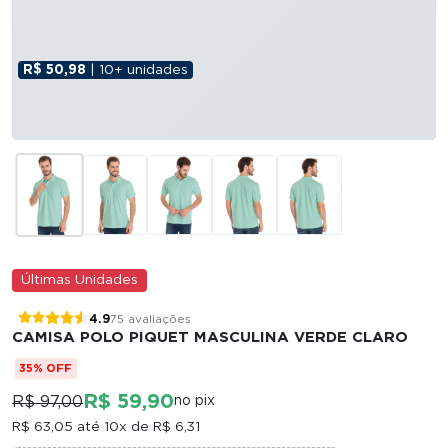
R$ 50,98
| 10+ unidades
Últimas Unidades
4.9
75 avaliações
CAMISA POLO PIQUET MASCULINA VERDE CLARO
35% OFF
R$ 59,90
R$ 97,00
no pix
R$ 63,05
até 10x de
R$ 6,31