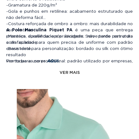
-Gramatura de 220g/m²
-Gola e punhos em retilínea: acabamento estruturado que
não deforma fácil
-Costura reforçada de ombro a ombro: mais durabilidade no
uso contínuo
A
Polo Masculina Piquet PA
é uma peça que entrega
-Mantém aparência após lavagens: não perde estrutura
presença, durabilidade e praticidade. Serve tanto para o dia
com facilidade
a dia quanto para quem precisa de uniforme com padrão
-Base ideal para personalização: bordado ou silk com ótimo
consistente.
resultado
Pronta para uso profissional: padrão utilizado por empresas,
Ver todas as cores
AQUI.
equipes e uniformes
VER MAIS