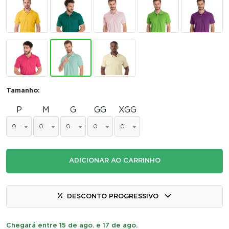
Tamanho:
P
M
G
GG
XGG
0
0
0
0
0
ADICIONAR AO CARRINHO
DESCONTO PROGRESSIVO
Chegará entre 15 de ago. e 17 de ago.