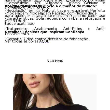
malha garante flexibilidade e se molda ao corpo. Visual
-Composição: 93% Algodão Egípcio Genuíno e
moderno e elegante
Por que o Algodão Egípcio é o melhor do mundo?
Certificado, 7% Elastano.
-Regulação Térmica Natural: Leve e respirável. Perfeita
-Modelagem: Modelagem Padrão, com flexibilidade.
para qualquer estação, te mantém fresco no calor. Use
-Características: Gola redonda com ribana reforçada e
o ano todo
toque acetinado.
-Tratamento: Acabamento Anti-Pilling e Anti-
Detalhes Técnicos que Inspiram Confiança
Encolhimento.
-Garantia: 7 dias contra defeitos de fabricação.
Ver todas as cores
AQUI.
VER MAIS