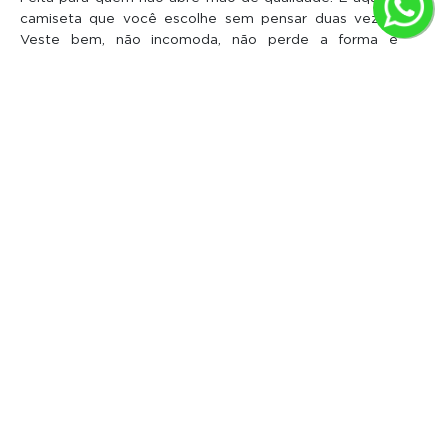
camiseta que você escolhe sem pensar duas vezes.
Veste bem, não incomoda, não perde a forma e
continua bonita com o tempo. Quando a qualidade é
real, ela deixa de chamar atenção, simplesmente
funciona.
OPINIÕES SOBRE CAMISETA DE ALGODÃO
EGÍPCIO FEMININA PRETA
5.0
35 avaliações