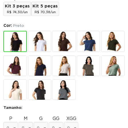
Kit 3 peças
Kit 5 peças
R$ 74,30/un
R$ 70,38/un
Cor:
Preto
Tamanho:
P
M
G
GG
XGG
0
0
0
0
0