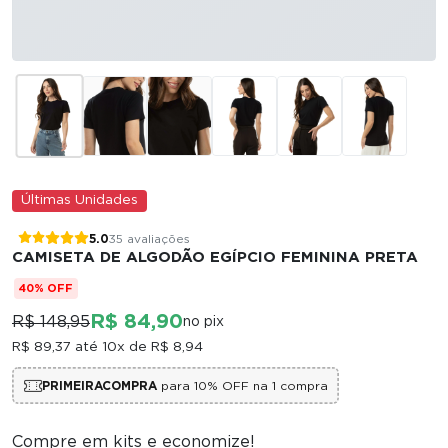
Últimas Unidades
5.0
35 avaliações
CAMISETA DE ALGODÃO EGÍPCIO FEMININA PRETA
40% OFF
R$ 84,90
R$ 148,95
no pix
R$ 89,37
até 10x de
R$ 8,94
PRIMEIRACOMPRA
para 10% OFF na 1 compra
Compre em kits e economize!