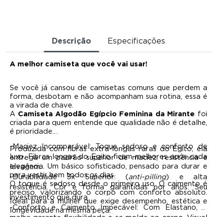
Descrição
Especificações
A melhor camiseta que você vai usar!
Se você já cansou de camisetas comuns que perdem a
forma, desbotam e não acompanham sua rotina, essa é
a virada de chave.
A
Camiseta Algodão Egípcio Feminina da Mirante
foi
criada para quem entende que qualidade não é detalhe,
é prioridade.
-Maciez Incomparável: Toque sedoso e conforto de
Produzida com fibras extra-longas raras do Egito, ela
luxo. Fibras longas do Egito ficam melhores após cada
entrega um padrão superior de maciez, resistência e
elegância. Um básico sofisticado, pensado para durar e
lavagem.
para vestir bem todos os dias.
-Durabilidade 3x Superior: (
anti-pilling
) e alta
O toque é sedoso desde o primeiro uso. O caimento é
resistência. Cor e forma garantidas por anos. Seu
preciso, valorizando o corpo com conforto absoluto.
investimento que dura
Ideal para a mulher que exige desempenho, estética e
-Conforto e Caimento Impecável: Com Elastano, a
longevidade na mesma peça.