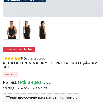
Últimas Unidades
5.0
62 avaliações
REGATA FEMININA DRY FIT PRETA PROTEÇÃO UV
30+
37% OFF
R$ 34,90
R$ 58,63
no pix
R$ 36,74
até 10x de
R$ 3,67
PRIMEIRACOMPRA
para 10% OFF na 1 compra