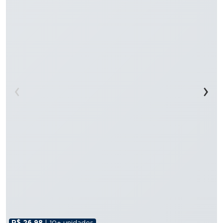
‹
›
R$ 26,98
| 10+ unidades