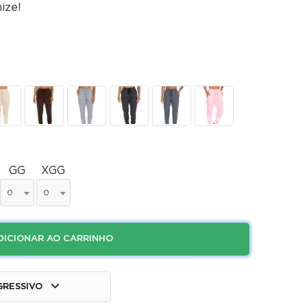
ize!
GG
XGG
0
0
DICIONAR AO CARRINHO
GRESSIVO