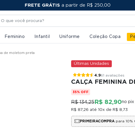
FRETE GRÁTIS
PRIMEIRACOMPRA
a partir de R$ 250,00
Feminino
Infantil
Uniforme
Coleção Copa
Pe
ina de moletom preta
Últimas Unidades
4.9
61 avaliações
CALÇA FEMININA 
35% OFF
R$ 82,90
R$ 134,25
no pix
R$ 87,26
até 10x de
R$ 8,73
PRIMEIRACOMPRA
para 10% 