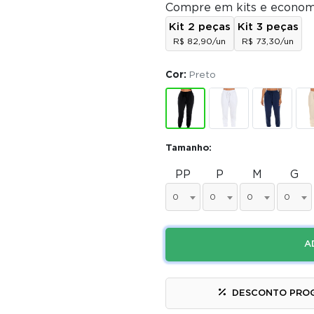
Compre em kits e econom
Kit 2 peças
Kit 3 peças
R$ 82,90/un
R$ 73,30/un
Cor:
Preto
Tamanho:
PP
P
M
G
0
0
0
0
A
DESCONTO PRO