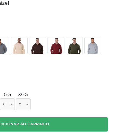
ize!
GG
XGG
0
0
DICIONAR AO CARRINHO