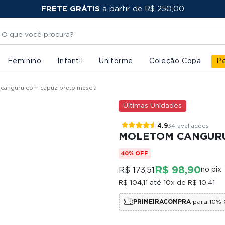
FRETE GRÁTIS
PRIMEIRACOMPRA
a partir de R$ 250,00
Feminino
Infantil
Uniforme
Coleção Copa
Pe
canguru com capuz preto mescla
Últimas Unidades
4.9
34 avaliações
MOLETOM CANGURU
40% OFF
R$ 98,90
R$ 173,51
no pix
R$ 104,11
até 10x de
R$ 10,41
PRIMEIRACOMPRA
para 10% 