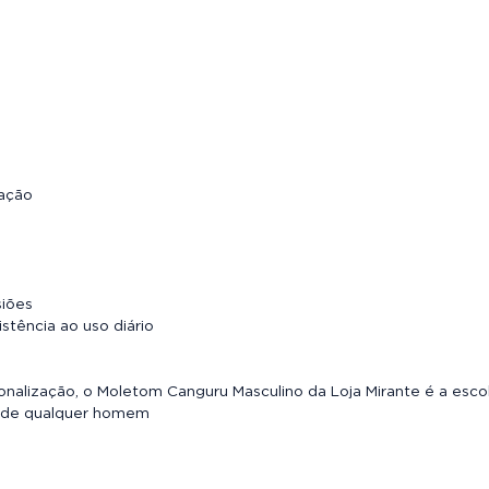
zação
siões
stência ao uso diário
rsonalização, o Moletom Canguru Masculino da Loja Mirante é a esco
a de qualquer homem