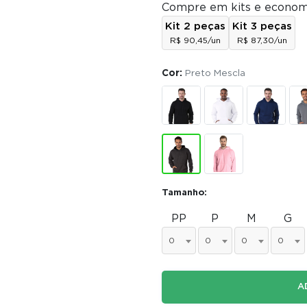
Compre em kits e econom
Kit 2 peças
Kit 3 peças
R$ 90,45/un
R$ 87,30/un
Cor:
Preto Mescla
Tamanho:
PP
P
M
G
0
0
0
0
A