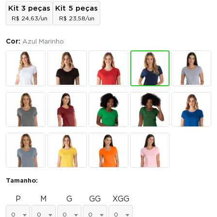
Kit 3 peças
Kit 5 peças
R$ 24,63/un
R$ 23,58/un
Cor:
Azul Marinho
Tamanho:
P
M
G
GG
XGG
0
0
0
0
0