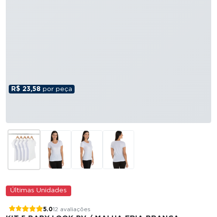
R$ 23,58
por peça
Últimas Unidades
5.0
12 avaliações