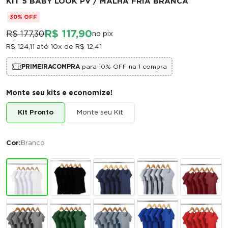
KIT 5 BABY LOOK PV / MALHA FRIA BRANCA
30% OFF
R$ 117,90
R$ 177,30
no pix
R$ 124,11
até 10x de
R$ 12,41
PRIMEIRACOMPRA
para 10% OFF na 1 compra
Monte seu kits e economize!
Kit Pronto
Monte seu Kit
Cor:
Branco