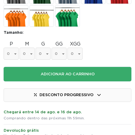
Tamanho:
P
M
G
GG
XGG
0
0
0
0
0
ADICIONAR AO CARRINHO
DESCONTO PROGRESSIVO
Chegará entre 14 de ago. e 16 de ago.
Comprando dentro das próximas 11h 59min.
Devolução grátis