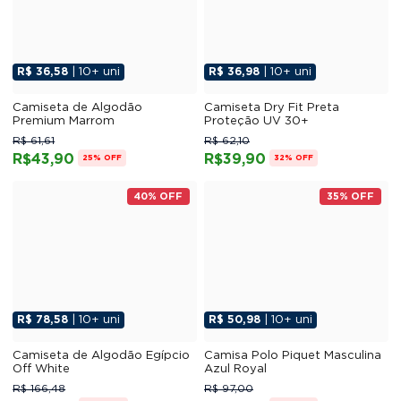
R$ 36,58
| 10+ uni
R$ 36,98
| 10+ uni
Camiseta de Algodão
Camiseta Dry Fit Preta
Premium Marrom
Proteção UV 30+
R$ 61,61
R$ 62,10
R$43,90
R$39,90
25% OFF
32% OFF
40% OFF
35% OFF
R$ 78,58
| 10+ uni
R$ 50,98
| 10+ uni
Camiseta de Algodão Egípcio
Camisa Polo Piquet Masculina
Off White
Azul Royal
R$ 166,48
R$ 97,00