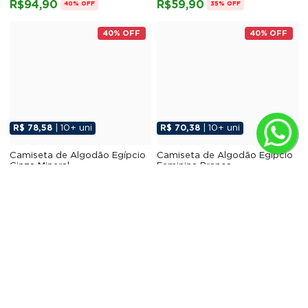
R$94,90
R$59,90
40% OFF
35% OFF
40% OFF
40% OFF
R$ 78,58
| 10+ uni
R$ 70,38
| 10+ uni
Camiseta de Algodão Egípcio
Camiseta de Algodão Egípcio
Cinza Mineral
Feminina Branca
R$ 166,48
R$ 148,95
R$94,90
R$84,90
40% OFF
40% OFF
40% OFF
35% OFF