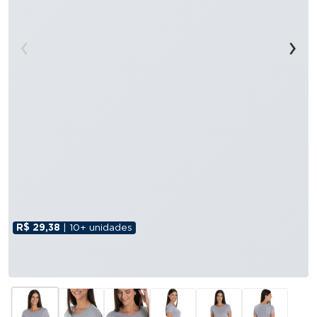
‹
›
R$ 29,38
| 10+ unidades