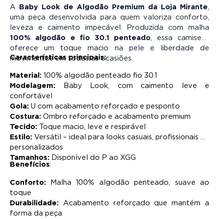
A
Baby Look de Algodão Premium da Loja Mirante
,
uma peça desenvolvida para quem valoriza conforto,
leveza e caimento impecável. Produzida com malha
100% algodão e fio 30.1 penteado
, essa camiseta
oferece um toque macio na pele e liberdade de
Características principais:
movimentos em todas as ocasiões.
Material:
 100% algodão penteado fio 30.1
Modelagem:
 Baby Look, com caimento leve e 
confortável
Gola:
 U com acabamento reforçado e pesponto
Costura:
 Ombro reforçado e acabamento premium
Tecido:
 Toque macio, leve e respirável
Estilo:
 Versátil – ideal para looks casuais, profissionais ou 
personalizados
Tamanhos:
 Disponível do P ao XGG
Benefícios
:
Conforto: 
Malha 100% algodão penteado, suave ao 
toque
Durabilidade:
 Acabamento reforçado que mantém a 
forma da peça