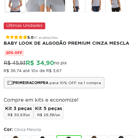
Últimas Unidades
5.0
61 avaliações
BABY LOOK DE ALGODÃO PREMIUM CINZA MESCLA
20% OFF
R$ 34,90
R$ 45,93
no pix
R$ 36,74
até 10x de
R$ 3,67
PRIMEIRACOMPRA
para 10% OFF na 1 compra
Compre em kits e economize!
Kit 3 peças
Kit 5 peças
R$ 30,97/un
R$ 29,38/un
Cor:
Cinza Mescla