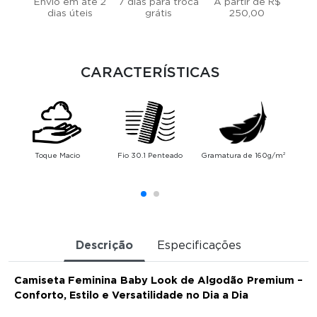
Envio em até 2
7 dias para troca
A partir de R$
dias úteis
grátis
250,00
CARACTERÍSTICAS
Toque Macio
Fio 30.1 Penteado
Gramatura de 160g/m²
Alt
Descrição
Especificações
Camiseta Feminina Baby Look de Algodão Premium –
Conforto, Estilo e Versatilidade no Dia a Dia