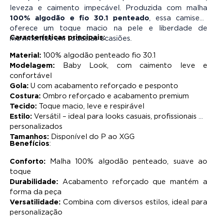
leveza e caimento impecável. Produzida com malha
100% algodão e fio 30.1 penteado
, essa camiseta
oferece um toque macio na pele e liberdade de
Características principais:
movimentos em todas as ocasiões.
Material:
 100% algodão penteado fio 30.1
Modelagem:
 Baby Look, com caimento leve e 
confortável
Gola:
 U com acabamento reforçado e pesponto
Costura:
 Ombro reforçado e acabamento premium
Tecido:
 Toque macio, leve e respirável
Estilo:
 Versátil – ideal para looks casuais, profissionais ou 
personalizados
Tamanhos:
 Disponível do P ao XGG
Benefícios
:
Conforto: 
Malha 100% algodão penteado, suave ao 
toque
Durabilidade:
 Acabamento reforçado que mantém a 
forma da peça
Versatilidade:
 Combina com diversos estilos, ideal para 
personalização