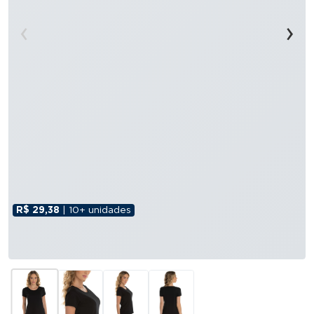
‹
›
R$ 29,38
| 10+ unidades