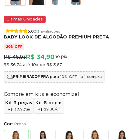
Últimas Unidades
5.0
213 avaliações
BABY LOOK DE ALGODÃO PREMIUM PRETA
20% OFF
R$ 34,90
R$ 45,93
no pix
R$ 36,74
até 10x de
R$ 3,67
PRIMEIRACOMPRA
para 10% OFF na 1 compra
Compre em kits e economize!
Kit 3 peças
Kit 5 peças
R$ 30,97/un
R$ 29,38/un
Cor:
Preto