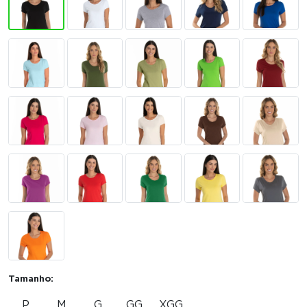
Tamanho:
P
M
G
GG
XGG