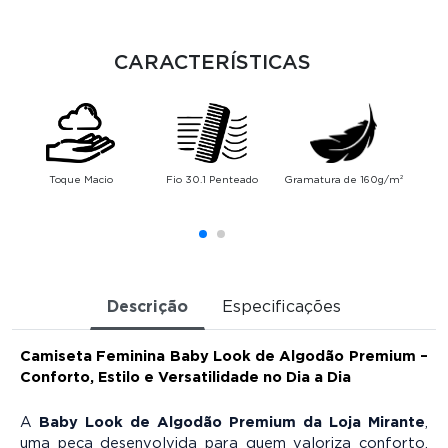
CARACTERÍSTICAS
Toque Macio
Fio 30.1 Penteado
Gramatura de 160g/m²
Alt
Descrição
Especificações
Camiseta Feminina Baby Look de Algodão Premium –
Conforto, Estilo e Versatilidade no Dia a Dia
A
Baby Look de Algodão Premium da Loja Mirante
,
uma peça desenvolvida para quem valoriza conforto,