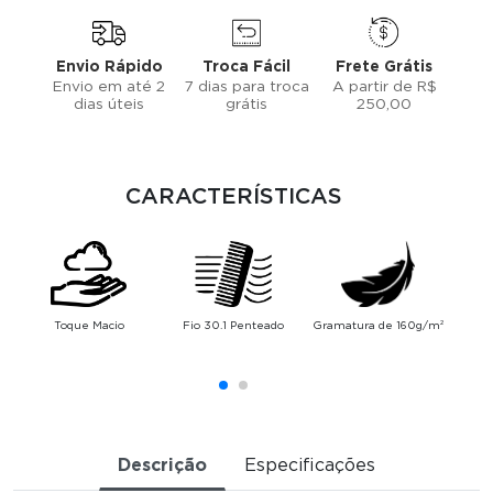
Envio Rápido
Troca Fácil
Frete Grátis
Envio em até 2
7 dias para troca
A partir de R$
dias úteis
grátis
250,00
CARACTERÍSTICAS
Toque Macio
Fio 30.1 Penteado
Gramatura de 160g/m²
Alt
Descrição
Especificações