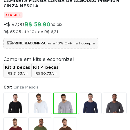
CAMISETA MANGA LONGA DE ALGODÃO PREMIUM
CINZA MESCLA
35% OFF
R$ 59,90
R$ 97,00
no pix
R$ 63,05
até 10x de
R$ 6,31
PRIMEIRACOMPRA
para 10% OFF na 1 compra
Compre em kits e economize!
Kit 3 peças
Kit 4 peças
R$ 51,63/un
R$ 50,73/un
Cor:
Cinza Mescla