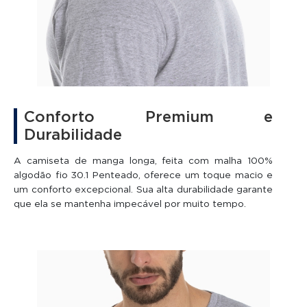
Benefícios:
-Toque macio e confortável
-Malha 100% algodão respirável
-Ótimo caimento no corpo
-Costura reforçada para maior durabilidade
-Gola com acabamento resistente
Conforto Premium e
-Fácil de combinar com qualquer look
Durabilidade
Confira outras
Camisetas de Manga Longa Masculina
A camiseta de manga longa, feita com malha 100%
disponíveis na Loja Mirante!
algodão fio 30.1 Penteado, oferece um toque macio e
um conforto excepcional. Sua alta durabilidade garante
que ela se mantenha impecável por muito tempo.