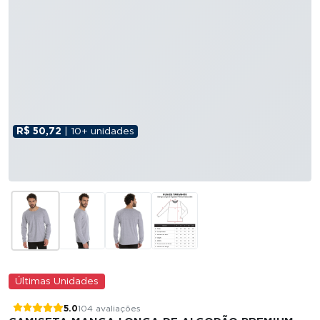
R$ 50,72
| 10+ unidades
Últimas Unidades
5.0
104 avaliações