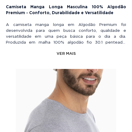
Camiseta Manga Longa Masculina 100% Algodão
Premium - Conforto, Durabilidade e Versatilidade
A camiseta manga longa em Algodão Premium foi
desenvolvida para quem busca conforto, qualidade e
versatilidade em uma peça básica para o dia a dia.
Produzida em malha 100% algodão fio 30.1 penteado,
oferece toque macio, ótimo caimento e alta durabilidade.
VER MAIS
Sua gola redonda com pesponto reforçado garante melhor
acabamento visual e mais resistência ao uso. A peça
também conta com costura reforçada de ombro a ombro e
reforço de gola, proporcionando sustentação, conforto e
um caimento mais estruturado.
Por ser lisa e versátil, é ideal tanto para o uso casual quando
para uniformes, eventos, estamparia e bordados.
Características:
-Malha 100% Algodão
-Fio 30.1 Penteado
-Gramatura 160g/m²
-Manga longa