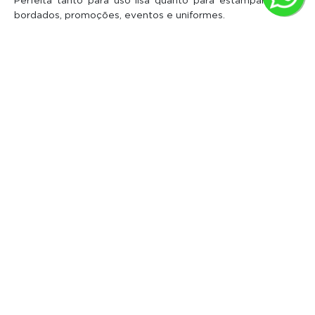
Perfeita tanto para uso lisa quanto para estamparias,
bordados, promoções, eventos e uniformes.
OPINIÕES SOBRE CAMISETA MANGA
LONGA DE ALGODÃO PREMIUM CINZA
MESCLA
5.0
104 avaliações
Ordenar por