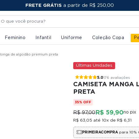
FRETE GRÁTIS
PRIMEIRACOMPRA
a partir de R$ 250,00
Feminino
Infantil
Uniforme
Coleção Copa
Pe
longa de algodão premium preta
Últimas Unidades
5.0
176 avaliações
CAMISETA MANGA 
PRETA
35% OFF
R$ 59,90
R$ 97,00
no pix
R$ 63,05
até 10x de
R$ 6,31
PRIMEIRACOMPRA
para 10% 