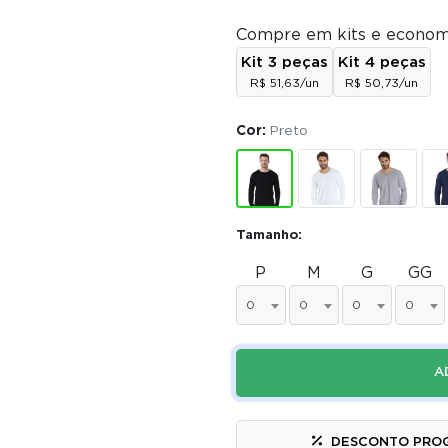
Compre em kits e econom
Kit 3 peças
Kit 4 peças
R$ 51,63/un
R$ 50,73/un
Cor:
Preto
Tamanho:
P
M
G
GG
0
0
0
0
A
DESCONTO PRO