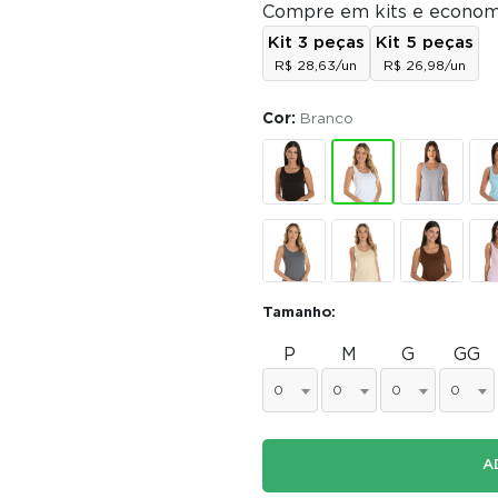
Compre em kits e econom
Kit 3 peças
Kit 5 peças
R$ 28,63/un
R$ 26,98/un
Cor:
Branco
Tamanho:
P
M
G
GG
0
0
0
0
A