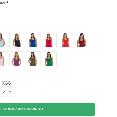
ize!
XGG
0
DICIONAR AO CARRINHO