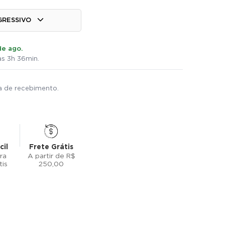
GRESSIVO
de ago.
s 3h 36min.
ta de recebimento.
cil
Frete Grátis
ra
A partir de R$
tis
250,00