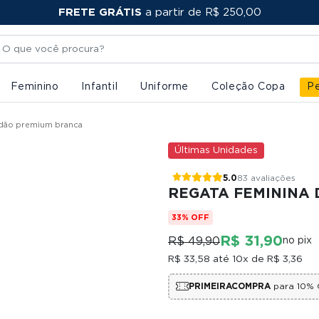
FRETE GRÁTIS
PRIMEIRACOMPRA
a partir de R$ 250,00
Feminino
Infantil
Uniforme
Coleção Copa
Pe
odão premium branca
Últimas Unidades
5.0
83 avaliações
REGATA FEMININA
33% OFF
R$ 31,90
R$ 49,90
no pix
R$ 33,58
até 10x de
R$ 3,36
PRIMEIRACOMPRA
para 10% 