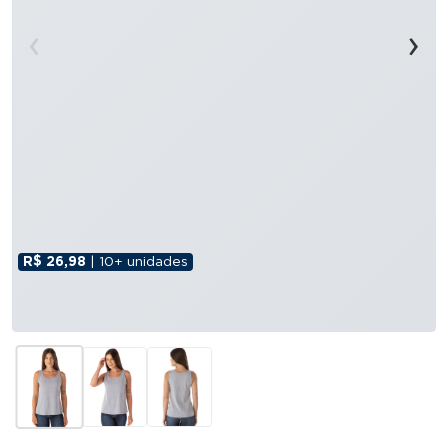
‹
›
R$ 26,98
| 10+ unidades