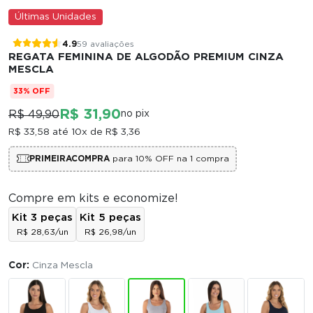
Últimas Unidades
4.9
59 avaliações
REGATA FEMININA DE ALGODÃO PREMIUM CINZA
MESCLA
33% OFF
R$ 31,90
R$ 49,90
no pix
R$ 33,58
até 10x de
R$ 3,36
PRIMEIRACOMPRA
para 10% OFF na 1 compra
Compre em kits e economize!
Kit 3 peças
Kit 5 peças
R$ 28,63/un
R$ 26,98/un
Cor:
Cinza Mescla