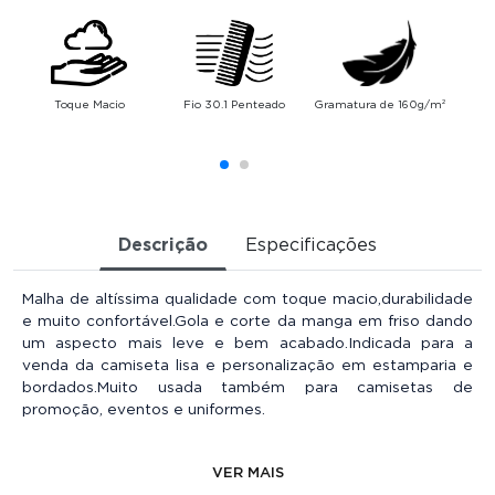
Toque Macio
Fio 30.1 Penteado
Gramatura de 160g/m²
Alt
Descrição
Especificações
Malha de altíssima qualidade com toque macio,durabilidade
e muito confortável.Gola e corte da manga em friso dando
um aspecto mais leve e bem acabado.Indicada para a
venda da camiseta lisa e personalização em estamparia e
bordados.Muito usada também para camisetas de
promoção, eventos e uniformes.
Esse produto é composto por 1 peça.
VER MAIS