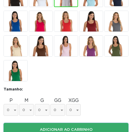
Tamanho:
P
M
G
GG
XGG
0
0
0
0
0
ADICIONAR AO CARRINHO