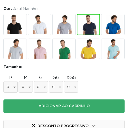
Cor:
Azul Marinho
Tamanho:
P
M
G
GG
XGG
0
0
0
0
0
ADICIONAR AO CARRINHO
DESCONTO PROGRESSIVO