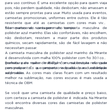
para uso contínuo. É uma excelente opção para quem viaja
pois, não perdem qualidade, não desbotam, não amassam e
estão sempre prontas para usar. Muito usada para eventos,
camisetas promocionais, uniformes entre outros. Ele é tão
resistente que até as camisetas com cores mais vivas
ficam parecendo novas por muito tempo.
São muitas as vantagens da camiseta masculina de
poliéster azul marinho. Elas são confortáveis, não encolhem,
não desbotam, resistem a maior parte dos produtos
químicos, secam rapidamente, são de fácil lavagem e não
necessitam passar.
A camiseta masculina de poliéster azul marinho da Mirante
é desenvolvida com malha 100% poliéster com fio 30.1 com
gramatura de malha de 160g/m² e uma costura reforçada
Perfeita para quem trabalha com sublimação ou quer
com pesponto o que proporciona qualidade e durabilidade
personalizar. É a camiseta indicada para estampas
ao produto.
sublimadas. As cores mais claras ficam com um resultado
melhor na sublimação, nas cores escuras é mais usada a
técnica de OBM.
Se você quer uma camiseta de qualidade e preço baixo,
com certeza a camiseta de poliéster é indicada. Na Mirante
você encontra diversas cores das camisetas de poliéster
masculinas.