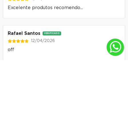
Excelente produtos recomendo...
Rafael Santos
VERIFICADO
12/04/2026
off
Francisca De Melo
VERIFICADO
04/03/2026
Eu amei as camisetas, ficaram perfeitas no meu
marido, e a qualidade também é excelente.
Ericson Da Silva
VERIFICADO