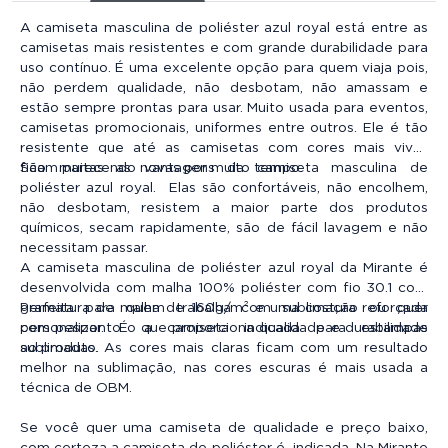
A camiseta masculina de poliéster azul royal está entre as
camisetas mais resistentes e com grande durabilidade para
uso contínuo. É uma excelente opção para quem viaja pois,
não perdem qualidade, não desbotam, não amassam e
estão sempre prontas para usar. Muito usada para eventos,
camisetas promocionais, uniformes entre outros. Ele é tão
resistente que até as camisetas com cores mais vivas
ficam parecendo novas por muito tempo.
São muitas as vantagens da camiseta masculina de
poliéster azul royal. Elas são confortáveis, não encolhem,
não desbotam, resistem a maior parte dos produtos
químicos, secam rapidamente, são de fácil lavagem e não
necessitam passar.
A camiseta masculina de poliéster azul royal da Mirante é
desenvolvida com malha 100% poliéster com fio 30.1 com
gramatura de malha de 160g/m² e uma costura reforçada
Perfeita para quem trabalha com sublimação ou quer
com pesponto o que proporciona qualidade e durabilidade
personalizar. É a camiseta indicada para estampas
ao produto.
sublimadas. As cores mais claras ficam com um resultado
melhor na sublimação, nas cores escuras é mais usada a
técnica de OBM.
Se você quer uma camiseta de qualidade e preço baixo,
com certeza a camiseta de poliéster é indicada. Na Mirante