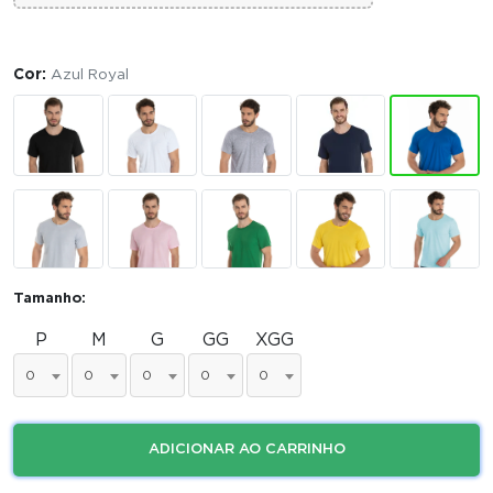
Cor:
Azul Royal
Tamanho:
P
M
G
GG
XGG
0
0
0
0
0
ADICIONAR AO CARRINHO