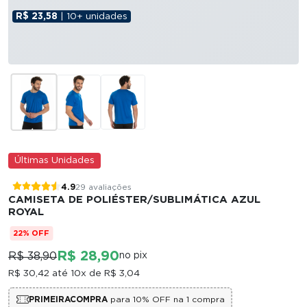
R$ 23,58
| 10+ unidades
Últimas Unidades
4.9
29 avaliações
CAMISETA DE POLIÉSTER/SUBLIMÁTICA AZUL
ROYAL
22% OFF
R$ 28,90
R$ 38,90
no pix
R$ 30,42
até 10x de
R$ 3,04
PRIMEIRACOMPRA
para 10% OFF na 1 compra