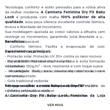
Tecnologia, conforto e estilo pensados para a rotina ativa
da mulher moderna.
A
Camiseta Feminina Dry Fit Baby
Look
é produzida com malha
100% poliéster de alta
qualidade
, essa peça oferece excelente controle térmico,
leveza e liberdade de movimento.
Sua modelagem ajustada ao corpo valoriza a silhueta sem
restringir os movimentos, garantindo total liberdade e um
caimento impecável.
Benefícios:
- Conforto térmico: Facilita a evaporação do suor,
Características principais:
mantendo o corpo seco
- Proteção solar: Proteção UV 30+ contra os raios nocivos
- Material 100% Poliéster (malha dry fit)
- Durabilidade: Não desbota, não amassa e evita formação
- Gramatura 130g/m² – leve, resistente e com toque suave
de bolinhas
- Modelagem Baby look, levemente acinturada, com
- Versatilidade: Ideal para academia, esportes ao ar livre e
caimento ajustado
uso casual
- Gola tradicional redonda
- Secagem rápida, controle térmico e proteção UV 30+.
Por que escolher a nossa Baby Look Dry Fit?
Adicione ao seu carrinho e experimente o máximo de
- Costura reforçada e durável
conforto, proteção e estilo.
- Aceita sublimação para estampar logos ou artes
A Camiseta Dry Fit Baby Look Feminina da Loja
Mirante
é pensada para mulheres que valorizam o conforto,
VER MAIS
funcionalidade e estilo no mesmo produto. Com uma malha