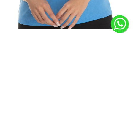
Tecnologia e estilo em cada
movimento
Com modelagem feminina e malha dry fit, essa
camiseta oferece frescor, elasticidade e performance
para quem vive em movimento. Não amassa, não
desbota e evita odores. Feita para durar, feita para
você.
OPINIÕES SOBRE CAMISETA FEMININA DRY