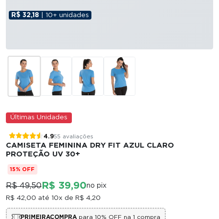
R$ 32,18
| 10+ unidades
Últimas Unidades
4.9
55 avaliações
CAMISETA FEMININA DRY FIT AZUL CLARO
PROTEÇÃO UV 30+
15% OFF
R$ 39,90
R$ 49,50
no pix
R$ 42,00
até 10x de
R$ 4,20
PRIMEIRACOMPRA
para 10% OFF na 1 compra