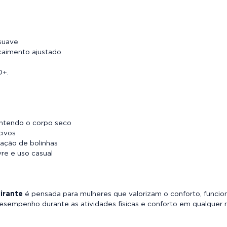
suave
caimento ajustado
0+.
mantendo o corpo seco
civos
mação de bolinhas
vre e uso casual
irante
é pensada para mulheres que valorizam o conforto, funci
desempenho durante as atividades físicas e conforto em qualquer 