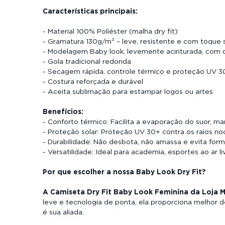
Características principais:
- Material 100% Poliéster (malha dry fit)
- Gramatura 130g/m² – leve, resistente e com toque 
- Modelagem Baby look, levemente acinturada, com 
- Gola tradicional redonda
- Secagem rápida, controle térmico e proteção UV 3
- Costura reforçada e durável
- Aceita sublimação para estampar logos ou artes
Benefícios:
- Conforto térmico: Facilita a evaporação do suor, 
- Proteção solar: Proteção UV 30+ contra os raios no
- Durabilidade: Não desbota, não amassa e evita for
- Versatilidade: Ideal para academia, esportes ao ar li
Por que escolher a nossa Baby Look Dry Fit?
A Camiseta Dry Fit Baby Look Feminina da Loja M
leve e tecnologia de ponta, ela proporciona melhor 
é sua aliada.