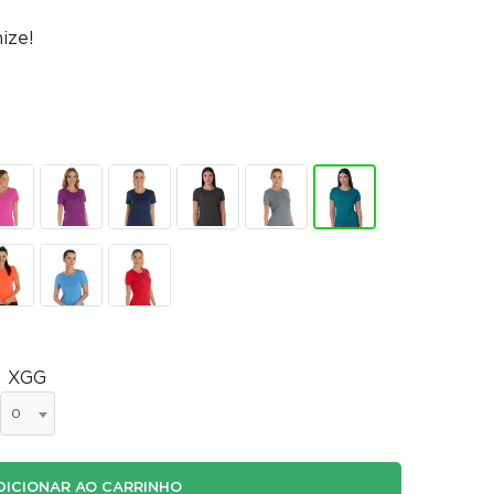
ize!
XGG
0
DICIONAR AO CARRINHO