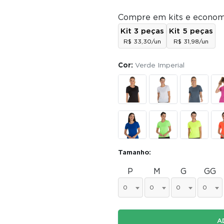
Compre em kits e econom
Kit 3 peças
Kit 5 peças
R$ 33,30/un
R$ 31,98/un
Cor:
Verde Imperial
Tamanho:
P
M
G
GG
0
0
0
0
A