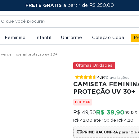
FRETE GRÁTIS
PRIMEIRACOMPRA
a partir de R$ 250,00
Feminino
Infantil
Uniforme
Coleção Copa
Pe
it verde imperial proteção uv 30+
Últimas Unidades
4.9
70 avaliações
CAMISETA FEMININ
PROTEÇÃO UV 30+
15% OFF
R$ 39,90
R$ 49,50
no pix
R$ 42,00
até 10x de
R$ 4,20
PRIMEIRACOMPRA
para 10% 