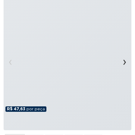
‹
›
R$ 47,63
por peça