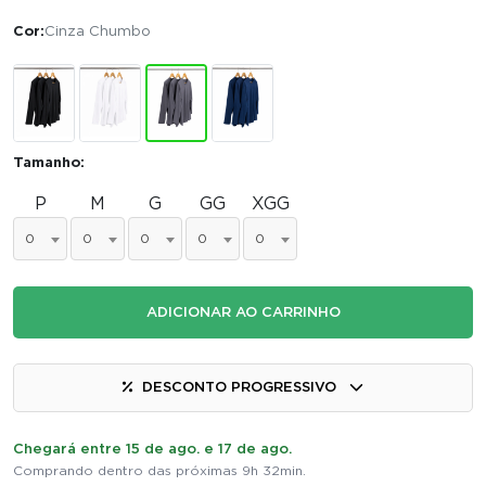
Cor:
Cinza Chumbo
Tamanho:
P
M
G
GG
XGG
0
0
0
0
0
ADICIONAR AO CARRINHO
DESCONTO PROGRESSIVO
Chegará entre 15 de ago. e 17 de ago.
Comprando dentro das próximas 9h 32min.