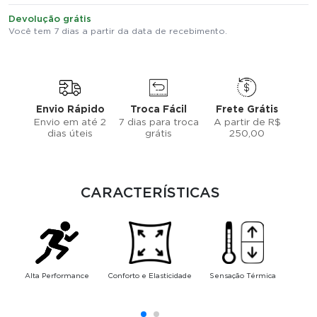
Devolução grátis
Você tem 7 dias a partir da data de recebimento.
Envio Rápido
Troca Fácil
Frete Grátis
Envio em até 2
7 dias para troca
A partir de R$
dias úteis
grátis
250,00
CARACTERÍSTICAS
Alta Performance
Conforto e Elasticidade
Sensação Térmica
Pr