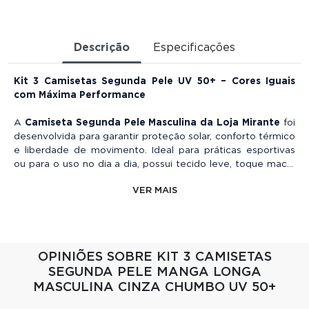
Descrição
Especificações
Kit 3 Camisetas Segunda Pele UV 50+ – Cores Iguais
com Máxima Performance
A
Camiseta Segunda Pele Masculina da Loja Mirante
foi
desenvolvida para garantir proteção solar, conforto térmico
e liberdade de movimento. Ideal para práticas esportivas
ou para o uso no dia a dia, possui tecido leve, toque macio
e proteção UV FPS 50+, que bloqueia a ação nociva dos
VER MAIS
raios UV-A e UV-B sem perder a eficácia após as lavagens.
Sua modelagem ajustada oferece alta flexibilidade, facilita
os movimentos e melhora o desempenho durante as
atividades físicas. Com tecnologia Dry Fit, a peça acelera a
OPINIÕES SOBRE KIT 3 CAMISETAS
absorção do suor, promove evaporação rápida e dispensa o
SEGUNDA PELE MANGA LONGA
uso de amaciante e ferro de passar.
MASCULINA CINZA CHUMBO UV 50+
Características: