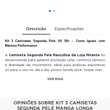
Descrição
Especificações
Kit 3 Camisetas Segunda Pele UV 50+ – Cores Iguais com 
Máxima Performance
A
Camiseta Segunda Pele Masculina da Loja Mirante
foi
desenvolvida para garantir proteção solar, conforto térmico
e liberdade de movimento. Ideal para práticas esportivas
ou para o uso no dia a dia, possui tecido leve, toque macio
e proteção UV FPS 50+, que bloqueia a ação nociva dos
VER MAIS
raios UV-A e UV-B sem perder a eficácia após as lavagens.
Sua modelagem ajustada oferece alta flexibilidade, facilita
os movimentos e melhora o desempenho durante as
atividades físicas. Com tecnologia Dry Fit, a peça acelera a
OPINIÕES SOBRE KIT 3 CAMISETAS
absorção do suor, promove evaporação rápida e dispensa o
SEGUNDA PELE MANGA LONGA
uso de amaciante e ferro de passar.