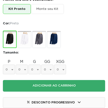
Kit Pronto
Monte seu Kit
Cor:
Preto
Tamanho:
P
M
G
GG
XGG
0
0
0
0
0
ADICIONAR AO CARRINHO
DESCONTO PROGRESSIVO