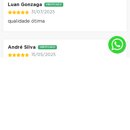
desempenho, conforto e proteção em todos os momentos.
Luan Gonzaga
VERIFICADO
31/07/2025
Confira outras cores
AQUI
.
qualidade ótima
André Silva
VERIFICADO
15/05/2025
Anos buscando uma camiseta igual essa pro meu
tamanho e achei aqui na Mirante. Segunda
compra, sem decepção, tudo dentro do prazo!
Valeu, Mirante!
Ricardo Peres
VERIFICADO
01/05/2025
Top