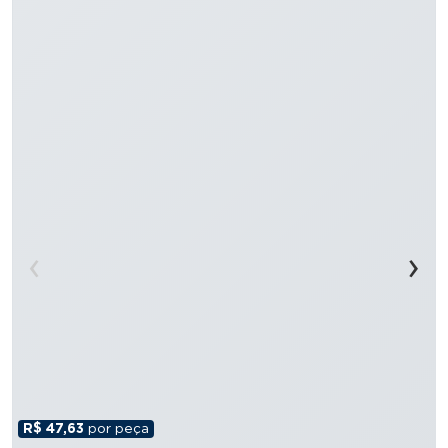
‹
›
R$ 47,63
por peça